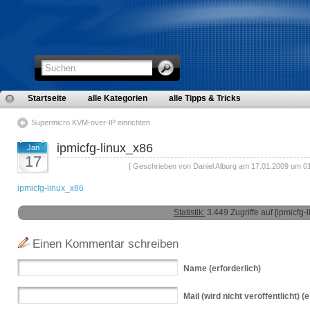
Startseite
alle Kategorien
alle Tipps & Tricks
Supermicro KVM-over-IP einrichten
ipmicfg-linux_x86
Jan
17
[ Geschrieben von Daniel Alburg am 17.01.2009 um 01
ipmicfg-linux_x86
Statistik:
3.449 Zugriffe auf [ipmicfg-
Einen Kommentar schreiben
Name
(erforderlich)
Mail
(wird nicht veröffentlicht) (e